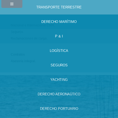
TRANSPORTE TERRESTRE
DERECHO MARÍTIMO
Nacional e Internacional CMR.
Seguros.
P & I
Reclamaciones de carga.
LOGÍSTICA
Contratos
Asesoría integral.
SEGUROS
YACHTING
DERECHO AERONAÚTICO
DERECHO PORTUARIO