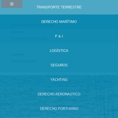
TRANSPORTE TERRESTRE
DERECHO MARÍTIMO
Nacional e Internacional CMR.
Seguros.
P & I
Reclamaciones de carga.
LOGÍSTICA
Contratos
Asesoría integral.
SEGUROS
YACHTING
DERECHO AERONAÚTICO
DERECHO PORTUARIO