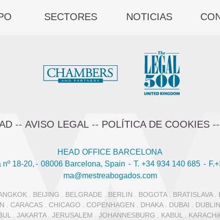
PO
SECTORES
NOTICIAS
CO
DAD
--
AVISO LEGAL
--
POLÍTICA DE COOKIES
-
HEAD OFFICE BARCELONA
 nº 18-20,
-
08006 Barcelona, Spain
-
T. +34 934 140 685
-
F.+
ma@mestreabogados.com
NGKOK . BEIJING . BELGRADE . BERLIN . BOGOTA . BRATISLAVA .
N . CARACAS . CHICAGO . COPENHAGEN . DHAKA . DUBAI . DUBLIN
NBUL . JAKARTA . JERUSALEM . JOHANNESBURG . KABUL . KARACHi