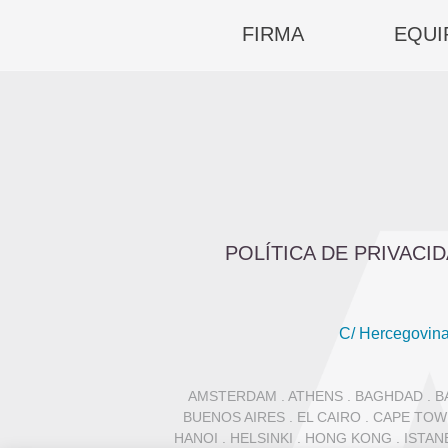
FIRMA
EQUI
POLÍTICA DE PRIVACI
C/ Hercegovina
AMSTERDAM . ATHENS . BAGHDAD . BA
BUENOS AIRES . EL CAIRO . CAPE TOW
HANOI . HELSINKI . HONG KONG . ISTA