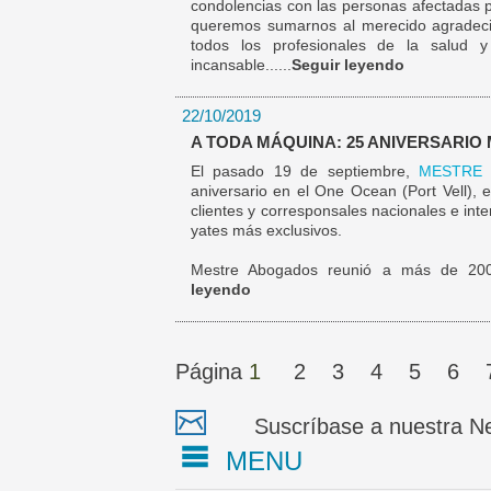
condolencias con las personas afectadas p
queremos sumarnos al merecido agradeci
todos los profesionales de la salud y
incansable......
Seguir leyendo
22/10/2019
A TODA MÁQUINA: 25 ANIVERSARI
El pasado 19 de septiembre,
MESTRE
aniversario en el One Ocean (Port Vell), e
clientes y corresponsales nacionales e int
yates más exclusivos.
Mestre Abogados reunió a más de 200 i
leyendo
Página
1
2
3
4
5
6
Suscríbase a nuestra Ne
MENU