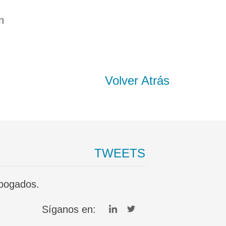
n
Volver Atrás
TWEETS
bogados.
Síganos en: