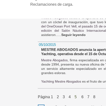
Reclamaciones de carga.
20/10/2015
Cóctel de Inauguración Yachting Mest
Mestre Abogados
celebró la apertura de
con un cóctel de inauguración, que tuvo 
del OneOcean Port Vell,
el pasado 15 de o
edición del Salón Náutico Internaciona
asistieron......
Seguir leyendo
05/10/2015
MESTRE ABOGADOS anuncia la apertur
Yachting, operativa desde el 15 de Oct
Mestre Abogados
, firma especializada en
desde 1994, presenta su nueva oficina de
un servicio altamente especializado en e
grandes esloras.
Yachting Mestre Abogados
es el fruto de una
Página
1
2
3
4
5
6
7
8