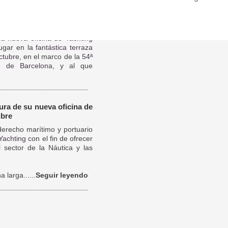
Tweets por el @MestreAbogado
re Abogados
 su
nueva oficina de Yachting
lugar en la
fantástica terraza
ctubre,
en el marco de la
54ª
l de Barcelona,
y al que
a de su nueva oficina de
ubre
 derecho marítimo y portuario
Yachting
con el fin de ofrecer
l sector de la Náutica y las
 larga......
Seguir leyendo