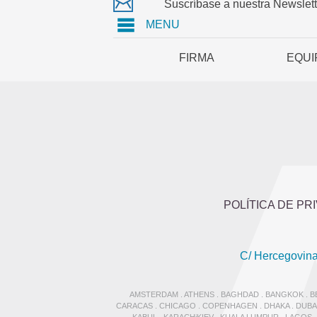
Suscríbase a nuestra Newslett
MENU
FIRMA
EQUI
POLÍTICA DE PR
C/ Hercegovina
AMSTERDAM . ATHENS . BAGHDAD . BANGKOK . BEI
CARACAS . CHICAGO . COPENHAGEN . DHAKA . DUBAI 