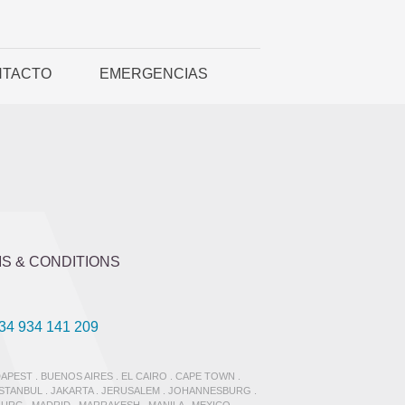
NTACTO
EMERGENCIAS
S & CONDITIONS
34 934 141 209
APEST . BUENOS AIRES . EL CAIRO . CAPE TOWN .
 ISTANBUL . JAKARTA . JERUSALEM . JOHANNESBURG .