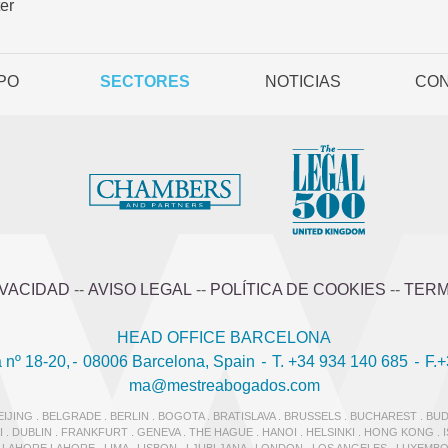
er
PO
SECTORES
NOTICIAS
CO
IVACIDAD
--
AVISO LEGAL
--
POLÍTICA DE COOKIES
--
TERM
HEAD OFFICE BARCELONA
 nº 18-20,
-
08006 Barcelona, Spain
-
T. +34 934 140 685
-
F.+
ma@mestreabogados.com
JING . BELGRADE . BERLIN . BOGOTA . BRATISLAVA . BRUSSELS . BUCHAREST . BUD
. DUBLIN . FRANKFURT . GENEVA . THE HAGUE . HANOI . HELSINKI . HONG KONG .