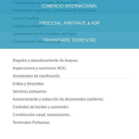
Compraventa de buques, financiación.
COMERCIO INTERNACIONAL
Fletamentos marítimos, arrendamiento de buques.
Ley de Puertos.
PROCESAL, ARBITRAJE & ADR
Logistica portuaria.
Asesoramiento en protestas, peritajes.
TRANSPORTE TERRESTRE
Concesiones administrativas.
Registro y abanderamiento de buques.
Inspecciones y sanciones MOU.
NEWS
Sociedades de clasificación.
Estiba y desestiba.
23/09/2015
Servicios portuarios.
Coloquio y Asamblea del CMI en Estambul en colaboración con la
Asesoramiento y redacción de documentos marítimos.
Asociación Turca de Derecho Marítimo (TMLA)
Estambul, Junio de 2015.
Contratos de bunker y suministro.
El pasado mes de Junio tuvo lugar el Coloquio y Asamblea
Construcción naval, reparaciones.
organizados por el Comité Marítimo Internacional (CMI) en Estambul
en colaboración con la Asociación Turca de Derecho Marítimo
Terminales Portuarias
(TMLA). En el Coloquio se debatieron temas de gran interés para la
comunidad......
Seguir leyendo