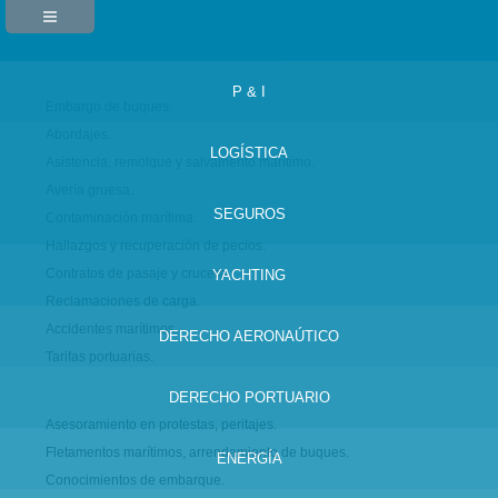
P & I
Embargo de buques.
Abordajes.
LOGÍSTICA
Asistencia, remolque y salvamento marítimo.
Avería gruesa.
SEGUROS
Contaminación marítima.
Hallazgos y recuperación de pecios.
Contratos de pasaje y crucero.
YACHTING
Reclamaciones de carga.
Accidentes marítimos.
DERECHO AERONAÚTICO
Tarifas portuarias.
DERECHO PORTUARIO
Asesoramiento en protestas, peritajes.
Fletamentos marítimos, arrendamiento de buques.
ENERGÍA
Conocimientos de embarque.