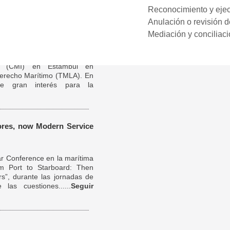
Reconocimiento y ejecu
Tweets por el @MestreAbogado
Anulación o revisión d
mbul en colaboración con
imo (TMLA)
Mediación y conciliaci
oquio y Asamblea organizados
al (CMI) en Estambul en
Derecho Marítimo (TMLA). En
e gran interés para la
ores, now Modern Service
ar Conference en la marítima
om Port to Starboard: Then
s”, durante las jornadas de
las cuestiones......
Seguir