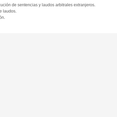
ción de sentencias y laudos arbitrales extranjeros.
s.
e laudos.
ón.
Síganos en: