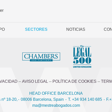
er
PO
SECTORES
NOTICIAS
CO
IVACIDAD
--
AVISO LEGAL
--
POLÍTICA DE COOKIES
--
TERM
HEAD OFFICE BARCELONA
 nº 18-20,
-
08006 Barcelona, Spain
-
T. +34 934 140 685
-
F.+
ma@mestreabogados.com