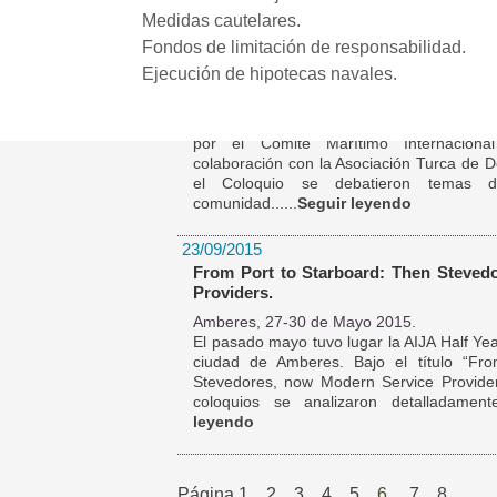
Medidas cautelares.
23/09/2015
Fondos de limitación de responsabilidad.
Coloquio y Asamblea del CMI en Esta
Ejecución de hipotecas navales.
la Asociación Turca de Derecho Marít
Estambul, Junio de 2015.
El pasado mes de Junio tuvo lugar el Col
por el Comité Marítimo Internacion
colaboración con la Asociación Turca de 
el Coloquio se debatieron temas d
comunidad......
Seguir leyendo
23/09/2015
From Port to Starboard: Then Steved
Providers.
Amberes, 27-30 de Mayo 2015.
El pasado mayo tuvo lugar la AIJA Half Ye
ciudad de Amberes. Bajo el título “Fr
Stevedores, now Modern Service Provider
coloquios se analizaron detalladamente 
leyendo
Página
1
2
3
4
5
6
7
8