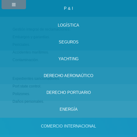
P & I
LOGÍSTICA
Gestión integral de reclamaciones.
Embargos y garantías.
SEGUROS
Periciales.
Accidentes marítimos.
YACHTING
Contaminación.
DERECHO AERONAÚTICO
Expedientes sancionadores.
Port state control.
DERECHO PORTUARIO
Polizones.
Daños personales.
ENERGÍA
COMERCIO INTERNACIONAL