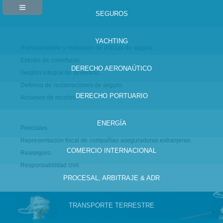
SEGUROS
YACHTING
Asesoramiento y redacción de pólizas de seguro.
Estudio de coberturas.
DERECHO AERONAÚTICO
Gestión integral de siniestros.
Defensa de reclamaciones de seguro.
DERECHO PORTUARIO
Acciones de recobro.
ENERGÍA
Periciales.
Representación fiscal de compañías aseguradoras extranjeras.
COMERCIO INTERNACIONAL
Reaseguro.
Responsabilidad civil.
PROCESAL, ARBITRAJE & ADR
TRANSPORTE TERRESTRE