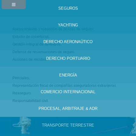
SEGUROS
YACHTING
Asesoramiento y redacción de pólizas de seguro.
Estudio de coberturas.
DERECHO AERONAÚTICO
Gestión integral de siniestros.
Defensa de reclamaciones de seguro.
DERECHO PORTUARIO
Acciones de recobro.
ENERGÍA
Periciales.
Representación fiscal de compañías aseguradoras extranjeras.
COMERCIO INTERNACIONAL
Reaseguro.
Responsabilidad civil.
PROCESAL, ARBITRAJE & ADR
TRANSPORTE TERRESTRE