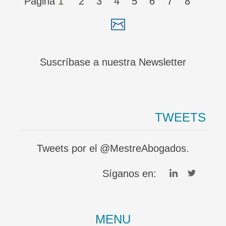
Página
1
2
3
4
5
6
7
8
Suscríbase a nuestra Newsletter
TWEETS
Tweets por el @MestreAbogados.
Síganos en:
MENU