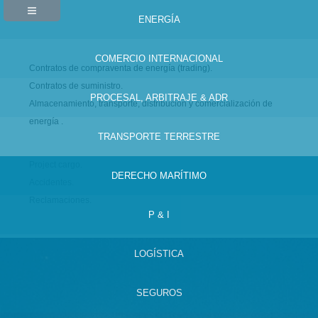
ENERGÍA
COMERCIO INTERNACIONAL
Contratos de compraventa de energía (trading).
Contratos de suministro.
PROCESAL, ARBITRAJE & ADR
Almacenamiento, transporte, distribución y comercialización de
energía .
TRANSPORTE TERRESTRE
Project cargo.
DERECHO MARÍTIMO
Accidentes.
Reclamaciones.
P & I
LOGÍSTICA
SEGUROS