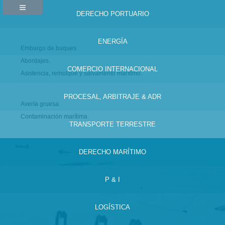
DERECHO PORTUARIO
ENERGÍA
Embargo de buques.
Abordajes.
COMERCIO INTERNACIONAL
Asistencia, remolque y salvamento marítimo.
PROCESAL, ARBITRAJE & ADR
Avería gruesa.
Contaminación marítima.
TRANSPORTE TERRESTRE
DERECHO MARÍTIMO
P & I
LOGÍSTICA