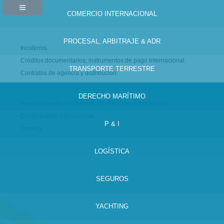
COMERCIO INTERNACIONAL
PROCESAL, ARBITRAJE & ADR
Incoterms.
Créditos documentarios, instrumentos de pago internacional.
TRANSPORTE TERRESTRE
Contratos de agencia y distribución.
DERECHO MARÍTIMO
Asesoramiento en contratación mercantil internacional.
Compraventa internacional.
P & I
Trading.
LOGÍSTICA
SEGUROS
YACHTING