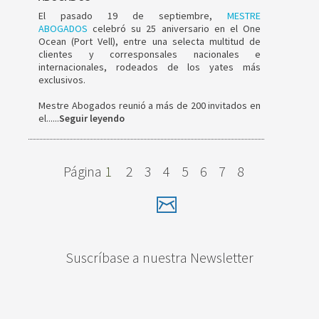
El pasado 19 de septiembre,
MESTRE
ABOGADOS
celebró su 25 aniversario en el One
Ocean (Port Vell), entre una selecta multitud de
clientes y corresponsales nacionales e
internacionales, rodeados de los yates más
exclusivos.
Mestre Abogados reunió a más de 200 invitados en
el......
Seguir leyendo
Página
1
2
3
4
5
6
7
8
Suscríbase a nuestra Newsletter